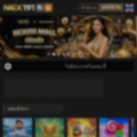
เข้าสู่ระบบ
สมัครสมาชิก
ไม่มีประกาศในขณะนี้
แนะนำ
Hot