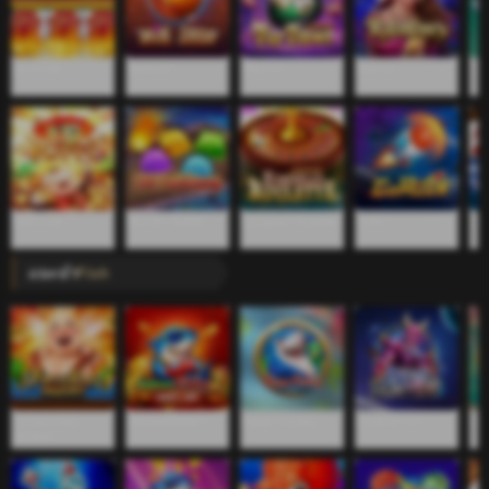
บลาซาจห์
วินดรอป
7ขึ้น7ลง
Rummy
ไฮ
คิตตี้โกลด์
ป๊อกเด้ง ร้อยคน
European Roulette
โกรัช
บาค
แนะนำ
Fish
Fortune King
แจ็คพอตฟิชชิ่ง 2
Happy Fishing
ตกปลาดารกะ
Bo
Jackpot