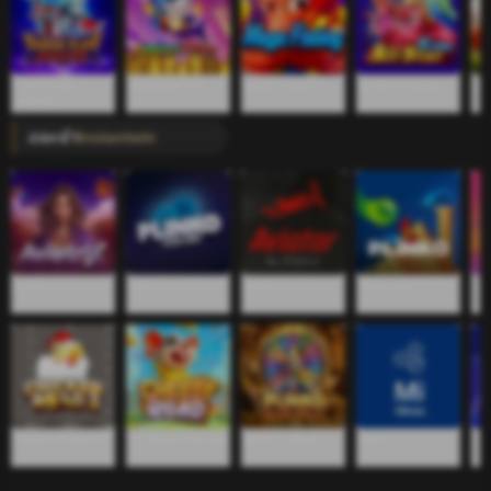
Ocean King
แจ็คพอตตกปลา
Mega Fishing
All-Star Fishing
Din
Jackpot
แนะนำ
Instantwin
Aviatrix
Plinko
Aviator
Plinko 1000
ไก่
Chicken Road 2.0
ถนนที่เต็มไปด้วยชีส
พลิงโก้: วงล้อคู่
Mines
แคนด