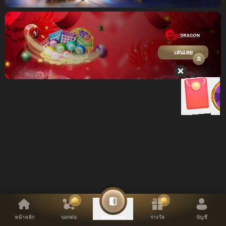
เล่นเลย
หน้าหลัก
บอกต่อ
รางวัล
บัญชี
ลงทะเบียน