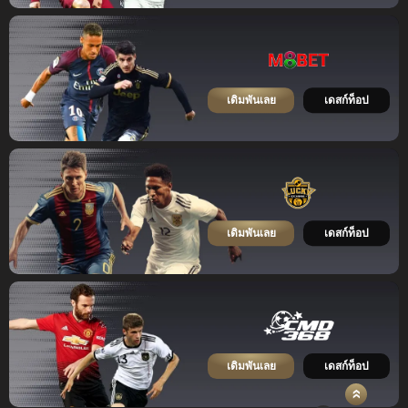
เดิมพันเลย
เดสก์ท็อป
เดิมพันเลย
เดสก์ท็อป
เดิมพันเลย
เดสก์ท็อป